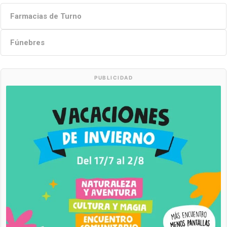
Farmacias de Turno
Fúnebres
PUBLICIDAD