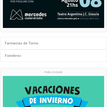
Farmacias de Turno
Fúnebres
PUBLICIDAD