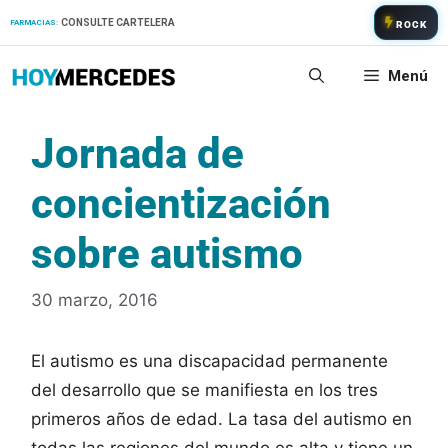
Saltar
CONSULTE CARTELERA
FARMACIAS:
ROCK
al
contenido
Menú
Jornada de
concientización
sobre autismo
30 marzo, 2016
El autismo es una discapacidad permanente
del desarrollo que se manifiesta en los tres
primeros años de edad. La tasa del autismo en
todas las regiones del mundo es alta y tiene un