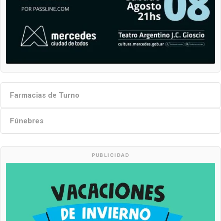
Farmacias de Turno
Fúnebres
PUBLICIDAD