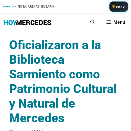
Saltar
NOSA, ARENAS, BUGARIN
FARMACIAS:
ROCK
al
contenido
Menú
Oficializaron a la
Biblioteca
Sarmiento como
Patrimonio Cultural
y Natural de
Mercedes