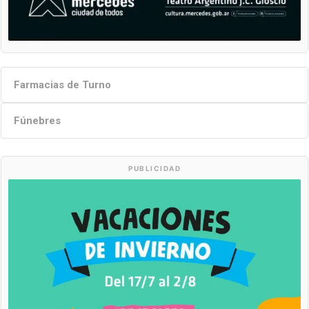
Farmacias de Turno
Fúnebres
PUBLICIDAD