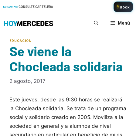
Saltar
CONSULTE CARTELERA
FARMACIAS:
ROCK
al
contenido
Menú
Se viene la
Chocleada solidaria
2 agosto, 2017
Este jueves, desde las 9:30 horas se realizará
la Chocleada solidaria. Se trata de un programa
social y solidario creado en 2005. Moviliza a la
sociedad en general y a alumnos de nivel
secundario en particular en beneficio de miles