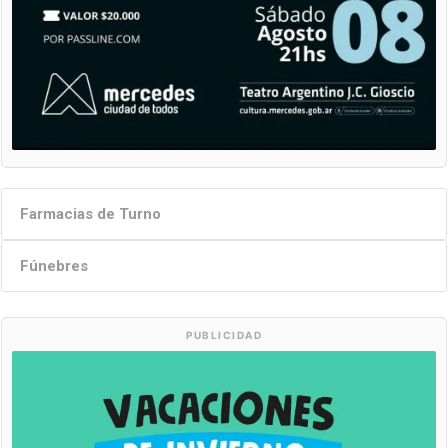
Farmacias de Turno
Fúnebres
PUBLICIDAD