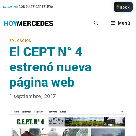
Saltar
CONSULTE CARTELERA
FARMACIAS:
ROCK
al
contenido
Menú
El CEPT N° 4
estrenó nueva
página web
1 septiembre, 2017