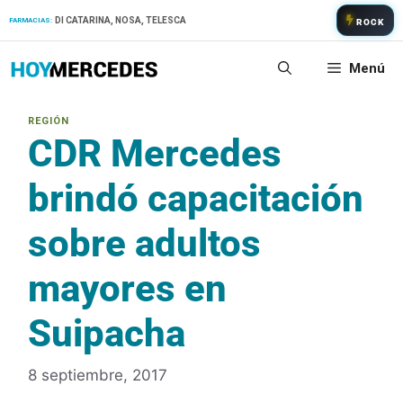
Saltar
DI CATARINA, NOSA, TELESCA
FARMACIAS:
ROCK
al
contenido
Menú
CDR Mercedes
brindó capacitación
sobre adultos
mayores en
Suipacha
8 septiembre, 2017