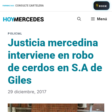
Saltar
CONSULTE CARTELERA
FARMACIAS:
ROCK
al
contenido
Menú
Justicia mercedina
interviene en robo
de cerdos en S.A de
Giles
29 diciembre, 2017