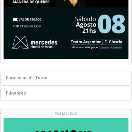
Farmacias de Turno
Fúnebres
PUBLICIDAD