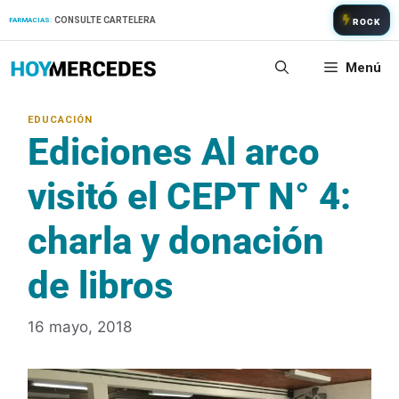
Saltar
CONSULTE CARTELERA
FARMACIAS:
ROCK
al
contenido
Menú
Ediciones Al arco
visitó el CEPT N° 4:
charla y donación
de libros
16 mayo, 2018