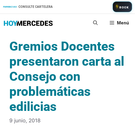
Saltar
CONSULTE CARTELERA
FARMACIAS:
ROCK
al
contenido
Menú
Gremios Docentes
presentaron carta al
Consejo con
problemáticas
edilicias
9 junio, 2018