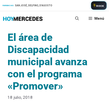
Saltar
SAN JOSÉ, DELFINO, D'AGOSTO
FARMACIAS:
ROCK
al
contenido
Menú
El área de
Discapacidad
municipal avanza
con el programa
«Promover»
18 julio, 2018