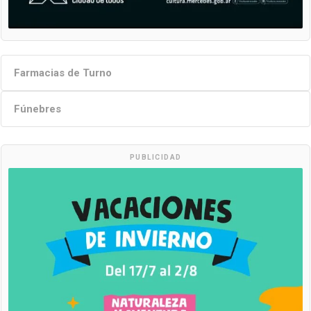
Farmacias de Turno
Fúnebres
PUBLICIDAD