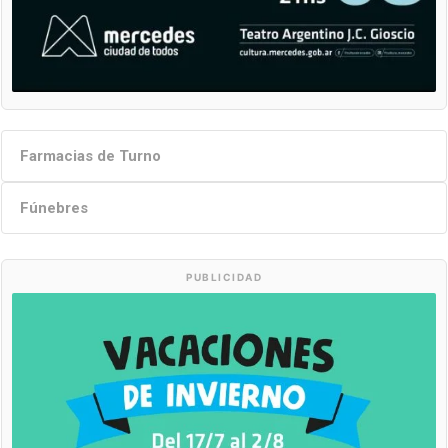
Farmacias de Turno
Fúnebres
PUBLICIDAD