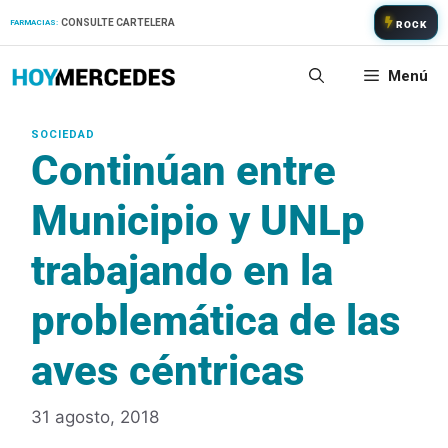
Saltar
CONSULTE CARTELERA
FARMACIAS:
ROCK
al
contenido
Menú
Continúan entre
Municipio y UNLp
trabajando en la
problemática de las
aves céntricas
31 agosto, 2018