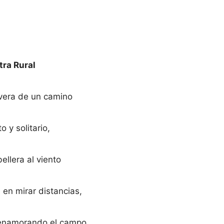
ra Rural
 vera de un camino
o y solitario,
bellera al viento
 en mirar distancias,
 enamorando el campo.