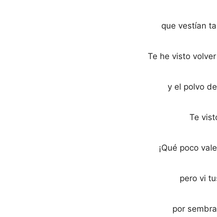
que vestían t
Te he visto volve
y el polvo d
Te vis
¡Qué poco vale
pero vi tu
por sembra