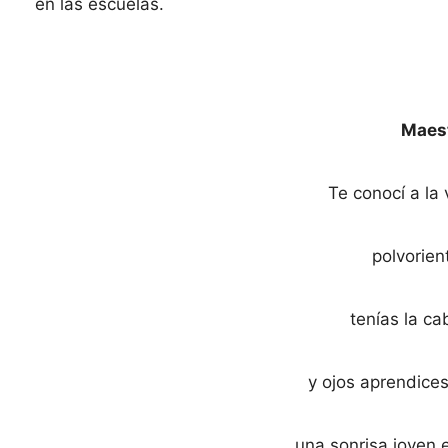
en las escuelas.
Maest
Te conocí a la
polvorient
tenías la ca
y ojos aprendices
una sonrisa joven