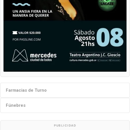
Farmacias de Turno
Fúnebres
PUBLICIDAD