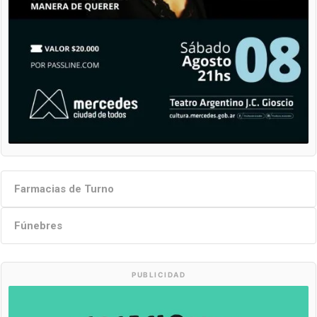
Farmacias de Turno
Fúnebres
PUBLICIDAD