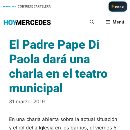
Saltar
CONSULTE CARTELERA
FARMACIAS:
ROCK
al
contenido
Menú
El Padre Pape Di
Paola dará una
charla en el teatro
municipal
31 marzo, 2019
En una charla abierta sobra la actual situación
y el rol del a Iglesia en los barrios, el viernes 5