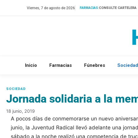
Saltar
Viernes, 7 de agosto de 2026
CONSULTE CARTELERA
FARMACIAS:
al
contenido
Inicio
Farmacias
Fúnebres
Sociedad
Jornada solidaria a la me
18 junio, 2019
A pocos días de conmemorarse un nuevo aniversario
junio, la Juventud Radical llevó adelante una jorna
sábado a la noche realizó una competencia de truc