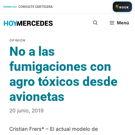
Saltar
CONSULTE CARTELERA
FARMACIAS:
ROCK
al
contenido
Menú
No a las
fumigaciones con
agro tóxicos desde
avionetas
20 junio, 2019
Cristian Frers* – El actual modelo de