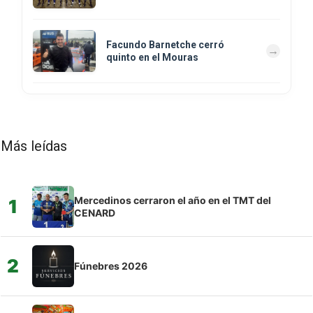
Facundo Barnetche cerró
quinto en el Mouras
Más leídas
Mercedinos cerraron el año en el TMT del
1
CENARD
2
Fúnebres 2026