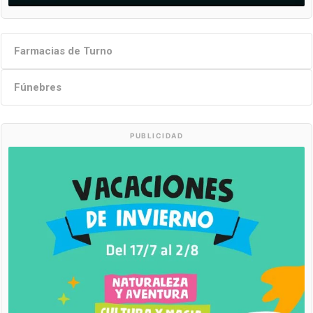
Farmacias de Turno
Fúnebres
PUBLICIDAD