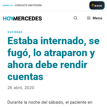
Saltar
CONSULTE CARTELERA
FARMACIAS:
ROCK
al
contenido
Menú
Estaba internado, se
fugó, lo atraparon y
ahora debe rendir
cuentas
26 abril, 2020
Durante la noche del sábado, el paciente en