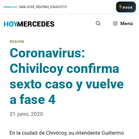
Saltar
SAN JOSÉ, DELFINO, D'AGOSTO
FARMACIAS:
ROCK
al
contenido
Menú
Coronavirus:
Chivilcoy confirma
sexto caso y vuelve
a fase 4
21 junio, 2020
En la ciudad de Chivilcoy, su intendente Guillermo