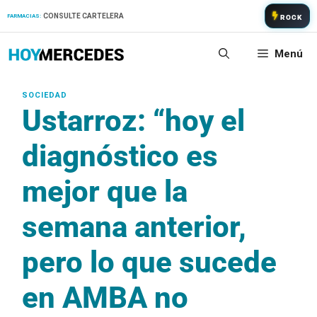
Saltar
CONSULTE CARTELERA
FARMACIAS:
ROCK
al
contenido
Menú
Ustarroz: “hoy el
diagnóstico es
mejor que la
semana anterior,
pero lo que sucede
en AMBA no