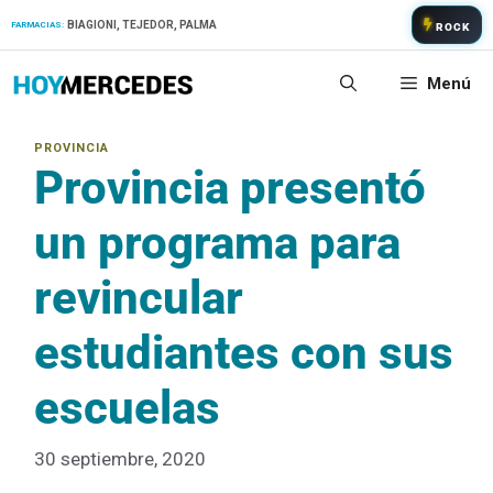
Saltar
BIAGIONI, TEJEDOR, PALMA
FARMACIAS:
ROCK
al
contenido
Menú
Provincia presentó
un programa para
revincular
estudiantes con sus
escuelas
30 septiembre, 2020