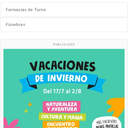
Farmacias de Turno
Fúnebres
PUBLICIDAD