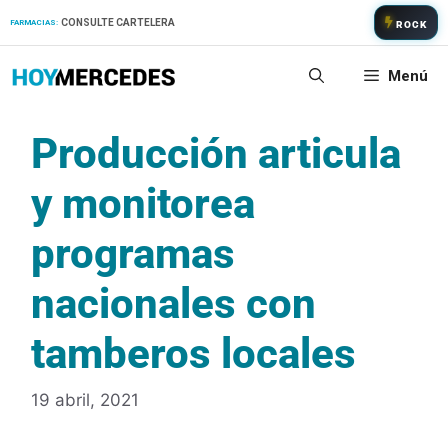
Saltar
CONSULTE CARTELERA
FARMACIAS:
ROCK
al
contenido
Menú
Producción articula
y monitorea
programas
nacionales con
tamberos locales
19 abril, 2021