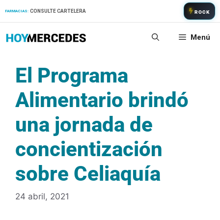
Saltar
CONSULTE CARTELERA
FARMACIAS:
ROCK
al
contenido
Menú
El Programa
Alimentario brindó
una jornada de
concientización
sobre Celiaquía
24 abril, 2021