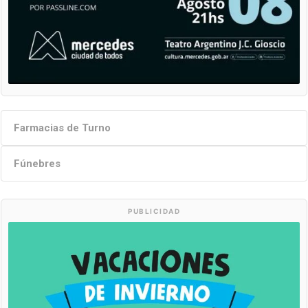
Farmacias de Turno
Fúnebres
PUBLICIDAD