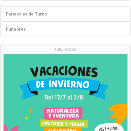
Farmacias de Turno
Fúnebres
PUBLICIDAD