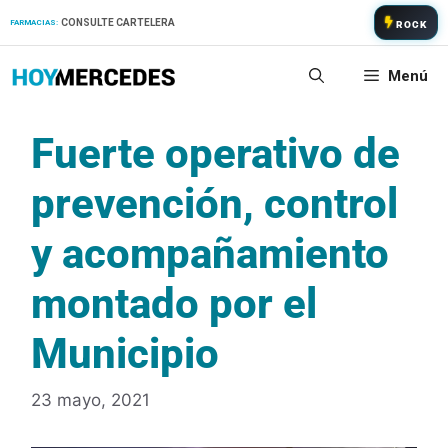
Saltar
CONSULTE CARTELERA
FARMACIAS:
ROCK
al
contenido
Menú
Fuerte operativo de
prevención, control
y acompañamiento
montado por el
Municipio
23 mayo, 2021