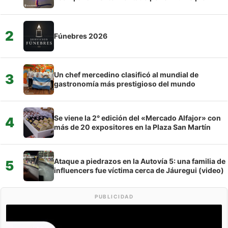
2
Fúnebres 2026
Un chef mercedino clasificó al mundial de
3
gastronomía más prestigioso del mundo
Se viene la 2° edición del «Mercado Alfajor» con
4
más de 20 expositores en la Plaza San Martín
Ataque a piedrazos en la Autovía 5: una familia de
5
influencers fue víctima cerca de Jáuregui (video)
PUBLICIDAD