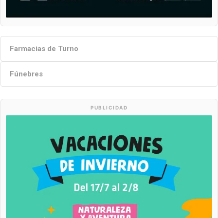
Farmacias de Turno
Fúnebres
PUBLICIDAD