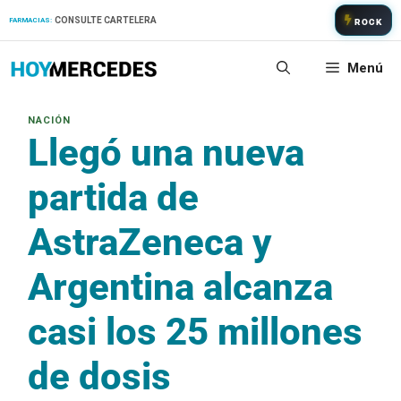
Saltar
CONSULTE CARTELERA
FARMACIAS:
ROCK
al
contenido
Menú
Llegó una nueva
partida de
AstraZeneca y
Argentina alcanza
casi los 25 millones
de dosis