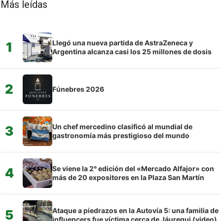
Más leídas
Llegó una nueva partida de AstraZeneca y
1
Argentina alcanza casi los 25 millones de dosis
2
Fúnebres 2026
Un chef mercedino clasificó al mundial de
3
gastronomía más prestigioso del mundo
Se viene la 2° edición del «Mercado Alfajor» con
4
más de 20 expositores en la Plaza San Martín
Ataque a piedrazos en la Autovía 5: una familia de
5
influencers fue víctima cerca de Jáuregui (video)