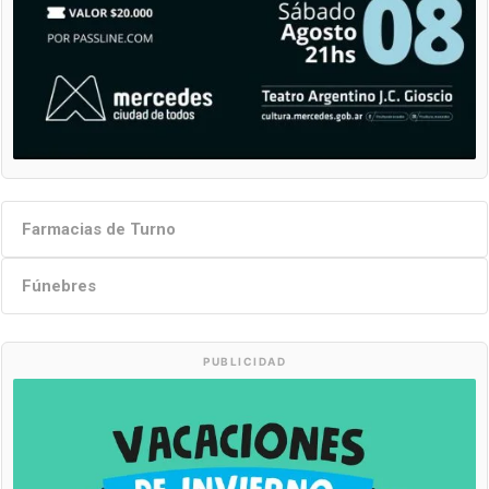
Farmacias de Turno
Fúnebres
PUBLICIDAD