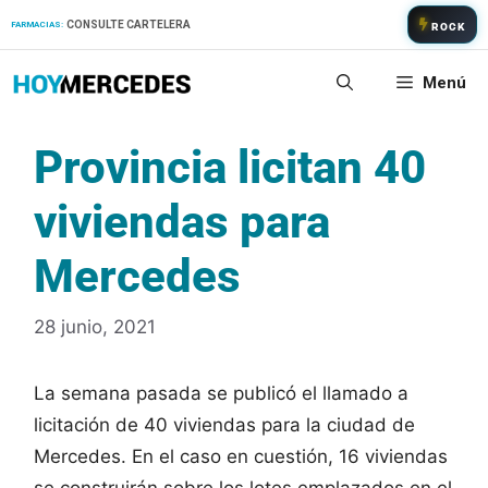
Saltar
CONSULTE CARTELERA
FARMACIAS:
ROCK
al
contenido
Menú
Provincia licitan 40
viviendas para
Mercedes
28 junio, 2021
La semana pasada se publicó el llamado a
licitación de 40 viviendas para la ciudad de
Mercedes. En el caso en cuestión, 16 viviendas
se construirán sobre los lotes emplazados en el