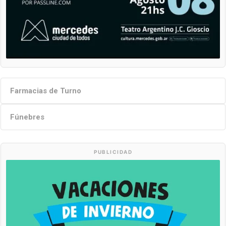
Farmacias de Turno
Fúnebres
PUBLICIDAD