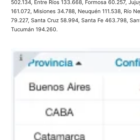
502.134, Entre Ríos 133.668, Formosa 60.257, Juj
161.072, Misiones 34.788, Neuquén 111.538, Río Ne
79.227, Santa Cruz 58.994, Santa Fe 463.798, Sant
Tucumán 194.260.