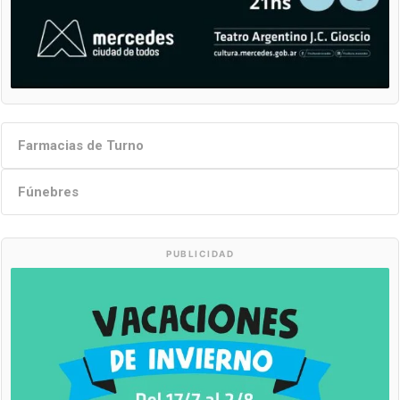
Farmacias de Turno
Fúnebres
PUBLICIDAD