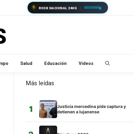
ESCUCHÁ
ROCK NACIONAL 24HS
empo
Salud
Educación
Videos
Más leídas
Justicia mercedina pide captura y
1
detienen a lujanense