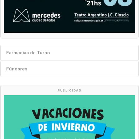
Farmacias de Turno
Fúnebres
PUBLICIDAD