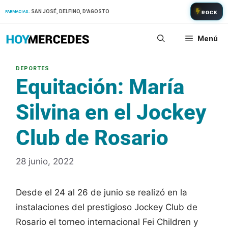
Saltar
SAN JOSÉ, DELFINO, D'AGOSTO
FARMACIAS:
ROCK
al
contenido
Menú
Equitación: María
Silvina en el Jockey
Club de Rosario
28 junio, 2022
Desde el 24 al 26 de junio se realizó en la
instalaciones del prestigioso Jockey Club de
Rosario el torneo internacional Fei Children y