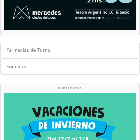
Farmacias de Turno
Fúnebres
PUBLICIDAD