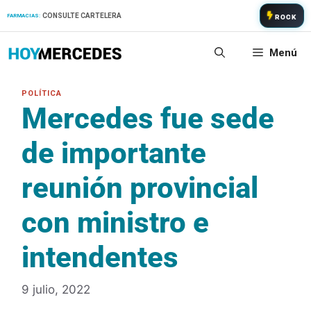
Saltar
CONSULTE CARTELERA
FARMACIAS:
ROCK
al
contenido
Menú
Mercedes fue sede
de importante
reunión provincial
con ministro e
intendentes
9 julio, 2022