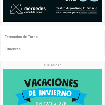
Farmacias de Turno
Fúnebres
PUBLICIDAD