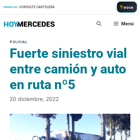
Saltar
CONSULTE CARTELERA
FARMACIAS:
ROCK
al
contenido
Menú
Fuerte siniestro vial
entre camión y auto
en ruta nº5
20 diciembre, 2022