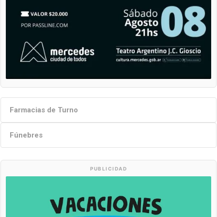
Farmacias de Turno
Fúnebres
PUBLICIDAD