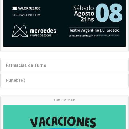
Farmacias de Turno
Fúnebres
PUBLICIDAD