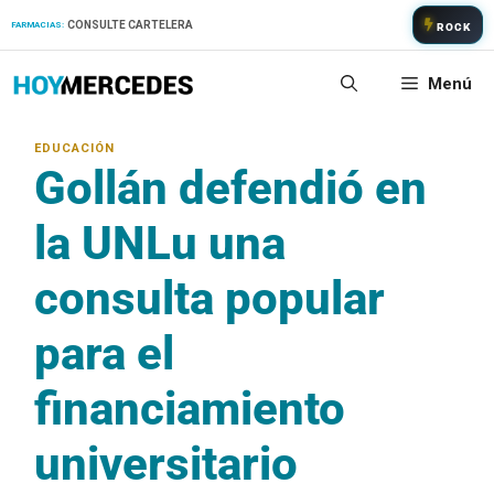
Saltar
CONSULTE CARTELERA
FARMACIAS:
ROCK
al
contenido
Menú
Gollán defendió en
la UNLu una
consulta popular
para el
financiamiento
universitario