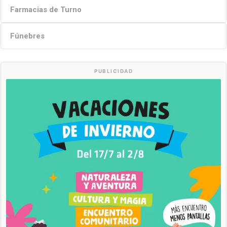
Farmacias de Turno
Fúnebres
PUBLICIDAD