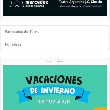
Farmacias de Turno
Fúnebres
PUBLICIDAD