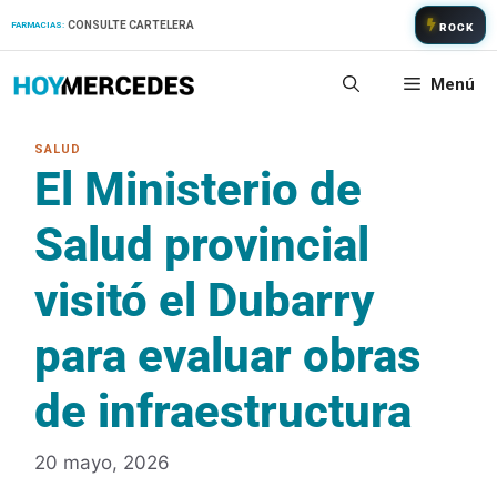
Saltar
CONSULTE CARTELERA
FARMACIAS:
ROCK
al
contenido
Menú
El Ministerio de
Salud provincial
visitó el Dubarry
para evaluar obras
de infraestructura
20 mayo, 2026