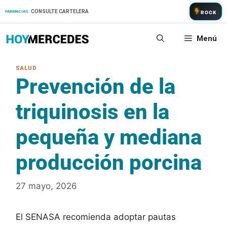
Saltar
CONSULTE CARTELERA
FARMACIAS:
ROCK
al
contenido
Menú
Prevención de la
triquinosis en la
pequeña y mediana
producción porcina
27 mayo, 2026
El SENASA recomienda adoptar pautas