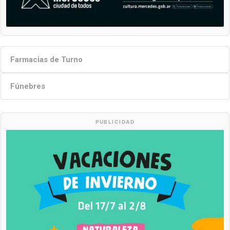
Farmacias de Turno
Fúnebres
PUBLICIDAD