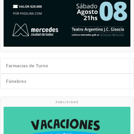
Farmacias de Turno
Fúnebres
PUBLICIDAD