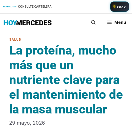
Saltar
CONSULTE CARTELERA
FARMACIAS:
ROCK
al
contenido
Menú
La proteína, mucho
más que un
nutriente clave para
el mantenimiento de
la masa muscular
29 mayo, 2026