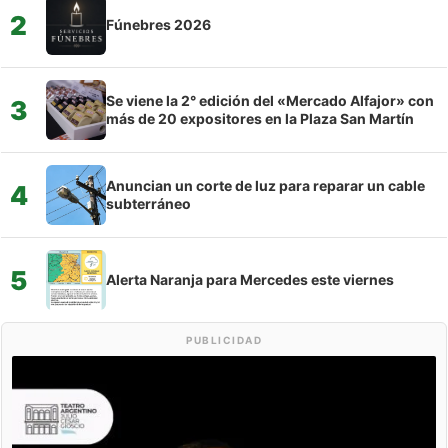
2
Fúnebres 2026
Se viene la 2° edición del «Mercado Alfajor» con
3
más de 20 expositores en la Plaza San Martín
Anuncian un corte de luz para reparar un cable
4
subterráneo
5
Alerta Naranja para Mercedes este viernes
PUBLICIDAD