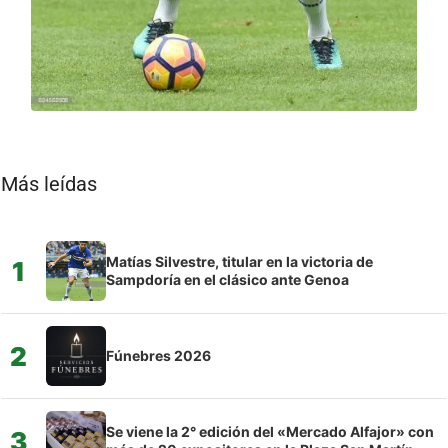
Más leídas
Matías Silvestre, titular en la victoria de
1
Sampdoría en el clásico ante Genoa
2
Fúnebres 2026
Se viene la 2° edición del «Mercado Alfajor» con
3