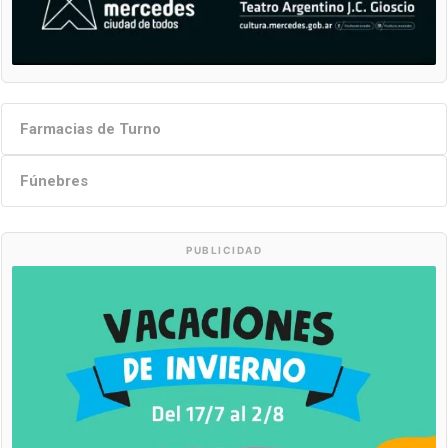
Farmacias de Turno
Fúnebres
PUBLICIDAD