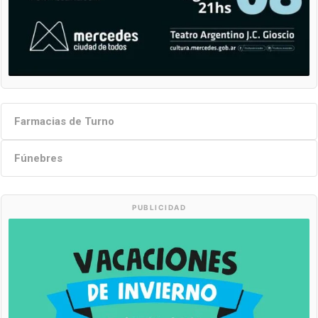
Farmacias de Turno
Fúnebres
PUBLICIDAD