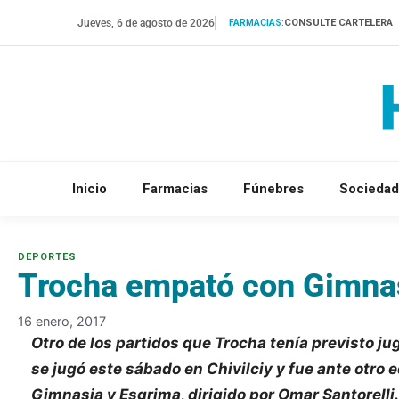
Saltar
Jueves, 6 de agosto de 2026
CONSULTE CARTELERA
FARMACIAS:
al
contenido
Inicio
Farmacias
Fúnebres
Sociedad
Trocha empató con Gimnas
16 enero, 2017
Otro de los partidos que Trocha tenía previsto ju
se jugó este sábado en Chivilciy y fue ante otro
Gimnasia y Esgrima, dirigido por Omar Santorelli