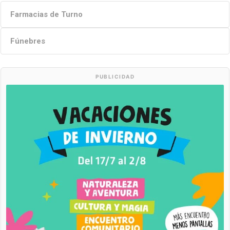
Farmacias de Turno
Fúnebres
PUBLICIDAD