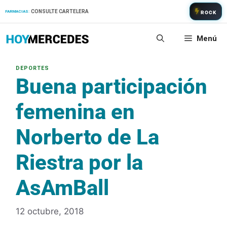
Saltar
CONSULTE CARTELERA
FARMACIAS:
ROCK
al
contenido
Menú
Buena participación
femenina en
Norberto de La
Riestra por la
AsAmBall
12 octubre, 2018