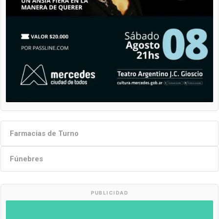
Farmacias de Turno
Fúnebres
PUBLICIDAD