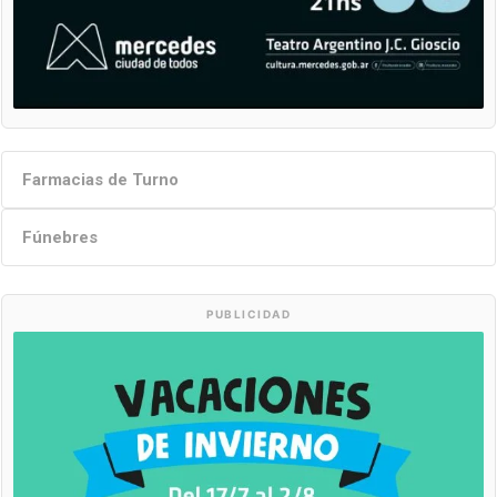
Farmacias de Turno
Fúnebres
PUBLICIDAD