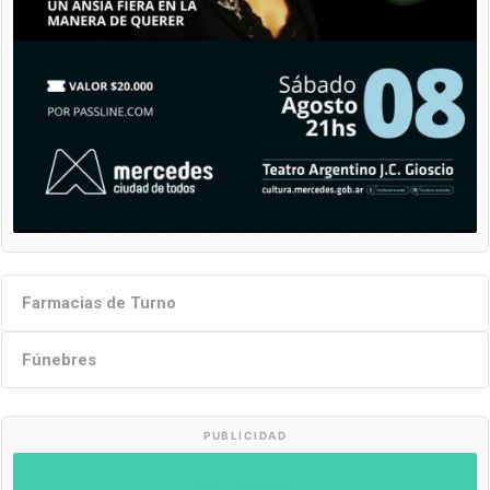
Farmacias de Turno
Fúnebres
PUBLICIDAD