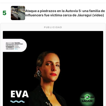
Ataque a piedrazos en la Autovía 5: una familia de
5
influencers fue víctima cerca de Jáuregui (video)
PUBLICIDAD