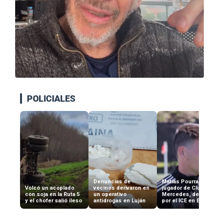
POLICIALES
Denuncias de
Matías Pourraín, ex
Volcó un acoplado
vecinos derivaron en
jugador de Club
con soja en la Ruta 5
un operativo
Mercedes, detenido
y el chofer salió ileso
antidrogas en Luján
por el ICE en EEUU