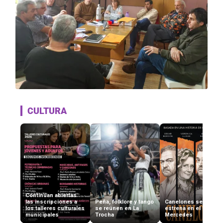
CULTURA
Continúan abiertas
las inscripciones a
Peña, folklore y tango
Canelones se
los talleres culturales
se reúnen en La
estrena en el Cine
municipales
Trocha
Mercedes