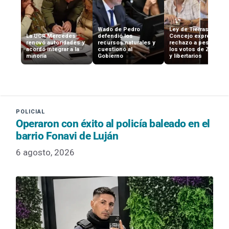
Wado de Pedro
Ley de Tierras: el
La UCR Mercedes
defendió los
Concejo expresó su
renovó autoridades y
recursos naturales y
rechazo a pesar de
acordó integrar a la
cuestionó al
los votos de Zubeldí
minoría
Gobierno
y libertarios
Operaron con éxito al policía baleado en el
barrio Fonavi de Luján
6 agosto, 2026