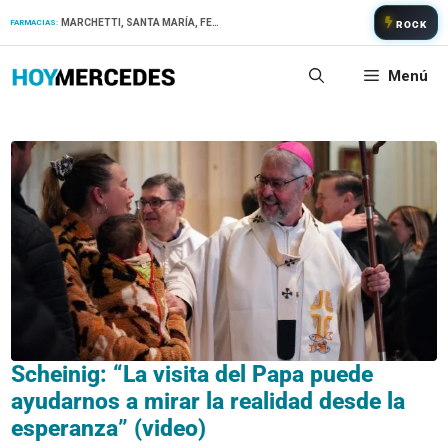
Saltar
MARCHETTI, SANTA MARÍA, FERNANDEZ
FARMACIAS:
ROCK
al
contenido
Menú
Scheinig: “La visita del Papa puede
ayudarnos a mirar la realidad desde la
esperanza” (video)