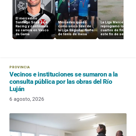
El mercedino
Santiago Sosa deja
Mercedes quedó
La Liga Mercedina
Racing y continuará
como único líder de
reprogramó los
su carrera en Vasco
la Liga Regional Norte
cuartos de final para
da Gama
de tenis de mesa
este fin de semana
Vecinos e instituciones se sumaron a la
consulta pública por las obras del Río
Luján
6 agosto, 2026