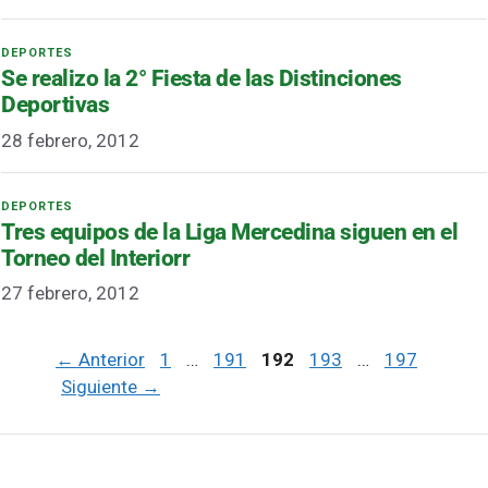
Se realizo la 2° Fiesta de las Distinciones
Deportivas
28 febrero, 2012
Tres equipos de la Liga Mercedina siguen en el
Torneo del Interiorr
27 febrero, 2012
Página
Página
Página
Página
Página
←
Anterior
1
…
191
192
193
…
197
Siguiente
→